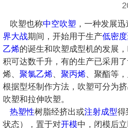
2
吹塑也称
中空吹塑
，一种发展迅
界大战
期间，开始用于生产
低密度
乙烯
的诞生和吹塑成型机的发展，
积可达数千升，有的生产已采用了
烯、
聚氯乙烯
、
聚丙烯
、聚酯等，
根据型坯制作方法，吹塑可分为挤
吹塑和拉伸吹塑。
热塑性
树脂经挤出或
注射成型
得
状态），置于对
开模
中，闭模后立