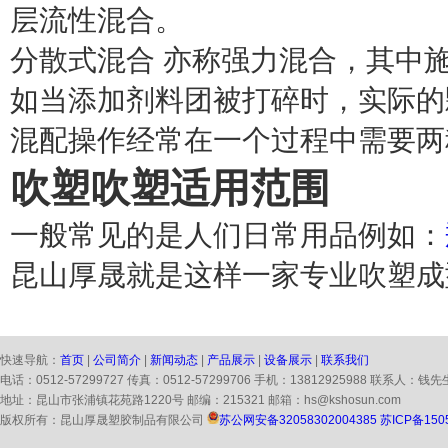
层流性混合。
分散式混合 亦称强力混合，其中
如当添加剂料团被打碎时，实际的
混配操作经常在一个过程中需要两
吹塑
吹塑适用范围
一般常见的是人们日常用品例如：
昆山厚晟就是这样一家专业吹塑成
快速导航：
首页
|
公司简介
|
新闻动态
|
产品展示
|
设备展示
|
联系我们
电话：0512-57299727 传真：0512-57299706 手机：13812925988 联系人：钱先
地址：昆山市张浦镇花苑路1220号 邮编：215321 邮箱：hs@kshosun.com
版权所有：昆山厚晟塑胶制品有限公司
苏公网安备32058302004385
苏ICP备150